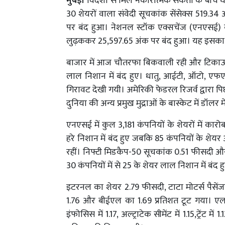
मुंबई।
विदेशों से मिले नकारात्मक संकेतों के बीच
30 शेयरों वाला संवेदी सूचकांक सेंसेक्स 519.34 
पर बंद हुआ। नेशनल स्टॉक एक्सचेंज (एनएसई) 
लुढ़ककर 25,597.65 अंक पर बंद हुआ। यह इसका 1
बाजार में आज चौतरफा बिकवाली रही और टिकाऊ उ
लाल निशान में बंद हुए। धातु, आईटी, ऑटो, एफएमसीज
गिरावट देखी गयी। अमेरिकी फेडरल रिजर्व द्वारा प
दुनिया की अन्य प्रमुख मुद्राओं के बास्केट में डॉलर
एनएसई में कुल 3,181 कंपनियों के शेयरों में का
हरे निशान में बंद हुए जबकि 85 कंपनियों के शेयर
रहीं। निफ्टी मिडकैप-50 सूचकांक 0.51 फीसदी औ
30 कंपनियों में से 25 के शेयर लाल निशान में बंद 
इटरनल का शेयर 2.79 फीसदी, टाटा मोटर्स पैसेंजर
1.76 और बीईएल का 1.69 प्रतिशत टूट गया। एलएंडट
इंफोसिस में 1.17, अल्ट्राटेक सीमेंट में 1.15,ट्रेंट