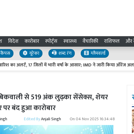
श
विदेश
कारोबार
स्पोर्ट्स
स्वास्थ्य
वैचारिकी
राशिफल
और द
कैंपस
यूरेका
शब्द रंग
ग्लैमवर्ल्ड
का अलर्ट, 17 जिलों में भारी वर्षा के आसार; IMD ने जारी किया ऑरेंज अलर्ट
कवाली से 519 अंक लुढ़का सेंसेक्स, शेयर
्तर पर बंद हुआ कारोबार
Singh
Edited By
Anjali Singh
On
04 Nov 2025 16:34:48