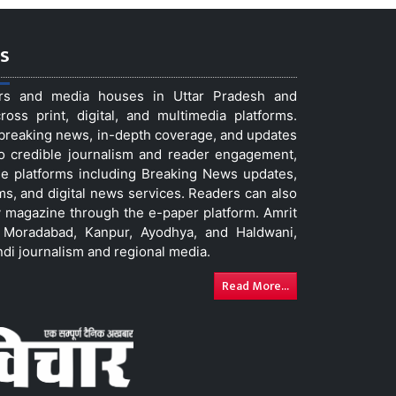
s
ers and media houses in Uttar Pradesh and
ss print, digital, and multimedia platforms.
t breaking news, in-depth coverage, and updates
to credible journalism and reader engagement,
le platforms including Breaking News updates,
ms, and digital news services. Readers can also
 magazine through the e-paper platform. Amrit
w, Moradabad, Kanpur, Ayodhya, and Haldwani,
ndi journalism and regional media.
Read More...