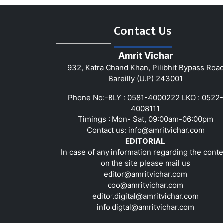
Contact Us
Amrit Vichar
932, Katra Chand Khan, Pilibhit Bypass Roa
Bareilly (U.P) 243001
Phone No:-BLY : 0581-4000222 LKO : 0522-
4008111
Timings : Mon- Sat, 09:00am-06:00pm
Contact us:
info@amritvichar.com
EDITORIAL
In case of any information regarding the conte
on the site please mail us
editor@amritvichar.com
coo@amritvichar.com
editor.digital@amritvichar.com
info.digtal@amritvichar.com