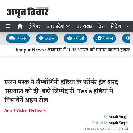
ई-पेपर
उत्तर प्रदेश
उत्तराखंड
देश
विदेश
का
व्हील्स
अंतस
रंगोली
कैंपस
य
Kanpur News : जाजमऊ में 11-12 अगस्त को मनाया जाएगा हजरत मख्द
एलन मस्क ने लैम्बॉर्गिनी इंडिया के फॉर्मर हेड शरद
अग्रवाल को दी बड़ी जिम्मेदारी, Tesla इंडिया में
निभायेगें अहम रोल
Amrit Vichar Network
By
Anjali Singh
Edited By
Anjali Singh
On
05 Nov 2025 13:28:54