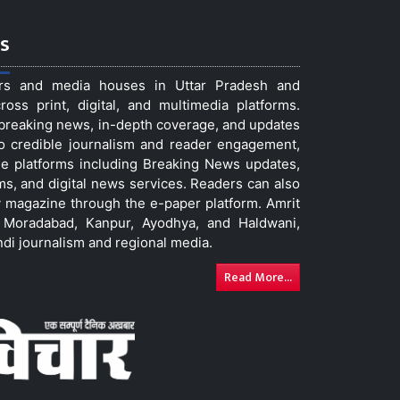
s
ers and media houses in Uttar Pradesh and
ss print, digital, and multimedia platforms.
t breaking news, in-depth coverage, and updates
to credible journalism and reader engagement,
le platforms including Breaking News updates,
ms, and digital news services. Readers can also
 magazine through the e-paper platform. Amrit
w, Moradabad, Kanpur, Ayodhya, and Haldwani,
ndi journalism and regional media.
Read More...