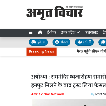
ई-पेपर
उत्तर प्रदेश
उत्तराखंड
दे
व्हील्स
अंतस
रंगोली
Breaking News
मेरठ पहुंचे सीएम योगी, श्रद्धा
अयोध्या : राममंदिर ध्वजारोहण समारोह 
इनपुट मिलने के बाद ट्रस्ट लिया फैस
Amrit Vichar Network
By
Amrit V