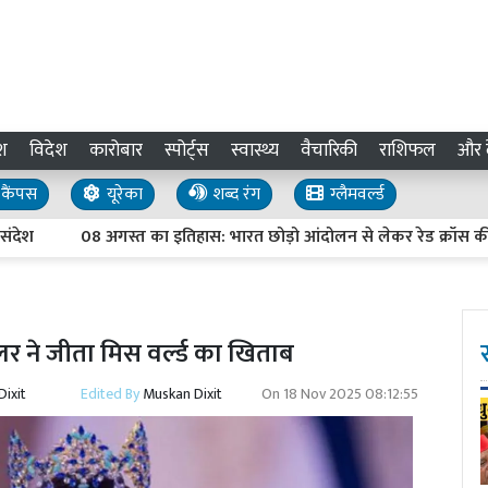
श
विदेश
कारोबार
स्पोर्ट्स
स्वास्थ्य
वैचारिकी
राशिफल
और द
कैंपस
यूरेका
शब्द रंग
ग्लैमवर्ल्ड
08 अगस्त का इतिहास: भारत छोड़ो आंदोलन से लेकर रेड क्रॉस की स्थापना
लर ने जीता मिस वर्ल्ड का खिताब
ixit
Edited By
Muskan Dixit
On
18 Nov 2025 08:12:55