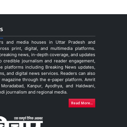
s
ers and media houses in Uttar Pradesh and
ss print, digital, and multimedia platforms.
t breaking news, in-depth coverage, and updates
to credible journalism and reader engagement,
le platforms including Breaking News updates,
ms, and digital news services. Readers can also
 magazine through the e-paper platform. Amrit
w, Moradabad, Kanpur, Ayodhya, and Haldwani,
ndi journalism and regional media.
Read More...