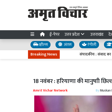
ई-पेपर
उत्तर प्रदेश
उत्तराखंड
दे
व्हील्स
अंतस
रंगोली
Breaking News
संपादकीय : संवाद का संदेश
18 नवंबर : हरियाणा की मानुषाी छिल्
Amrit Vichar Network
By
Muskan D