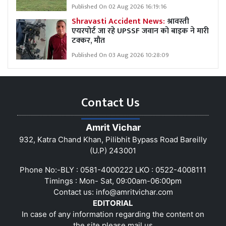
Published On 02 Aug 2026 16:19:16
Shravasti Accident News:
श्रावस्ती
एयरपोर्ट जा रहे UPSSF जवान को बाइक ने मारी
टक्कर, मौत
Published On 03 Aug 2026 10:28:09
Contact Us
Amrit Vichar
932, Katra Chand Khan, Pilibhit Bypass Road Bareilly
(U.P) 243001
Phone No:-BLY : 0581-4000222 LKO : 0522-4008111
Timings : Mon- Sat, 09:00am-06:00pm
Contact us:
info@amritvichar.com
EDITORIAL
In case of any information regarding the content on
the site please mail us