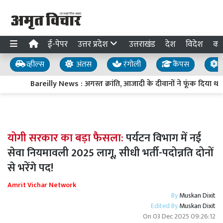
ई-पेपर
उत्तर प्रदेश
उत्तराखंड
देश
विदेश
का
व्हील्स
अंतस
रंगोली
कैंपस
य
Bareilly News : अगस्त क्रांति, आजादी के दीवानों ने फूंक दिया था कले
योगी सरकार का बड़ा फैसला:
पर्यटन विभाग में नई
सेवा नियमावली 2025 लागू, सीधी भर्ती-पदोन्नति दोनों
से भरेंगे पद!
Amrit Vichar Network
By
Muskan Dixit
Edited By
Muskan Dixit
On
03 Dec 2025 09:26:12