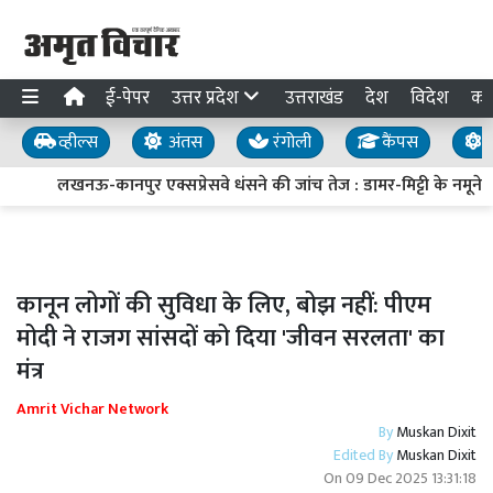
ई-पेपर
उत्तर प्रदेश
उत्तराखंड
देश
विदेश
का
व्हील्स
अंतस
रंगोली
कैंपस
य
लखनऊ-कानपुर एक्सप्रेसवे धंसने की जांच तेज : डामर-मिट्टी के नमूने लि
कानून लोगों की सुविधा के लिए, बोझ नहीं: पीएम
मोदी ने राजग सांसदों को दिया 'जीवन सरलता' का
मंत्र
Amrit Vichar Network
By
Muskan Dixit
Edited By
Muskan Dixit
On
09 Dec 2025 13:31:18