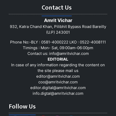
Contact Us
Amrit Vichar
932, Katra Chand Khan, Pilibhit Bypass Road Bareilly
(U.P) 243001
Phone No:-BLY : 0581-4000222 LKO : 0522-4008111
Timings : Mon- Sat, 09:00am-06:00pm
Contact us:
info@amritvichar.com
EDITORIAL
In case of any information regarding the content on
the site please mail us
editor@amritvichar.com
coo@amritvichar.com
editor.digital@amritvichar.com
info.digtal@amritvichar.com
Follow Us