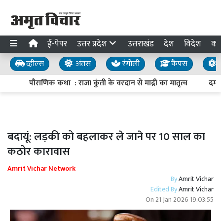
ई-पेपर
उत्तर प्रदेश
उत्तराखंड
देश
विदेश
का
व्हील्स
अंतस
रंगोली
कैंपस
य
पौराणिक कथा : राजा कुंती के वरदान से माद्री का मातृत्व
दमदार
बदायूं: लड़की को बहलाकर ले जाने पर 10 साल का
कठोर कारावास
Amrit Vichar Network
By
Amrit Vichar
Edited By
Amrit Vichar
On
21 Jan 2026 19:03:55