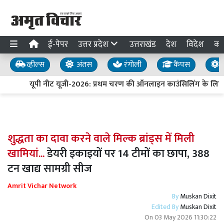
ई-पेपर
उत्तर प्रदेश
उत्तराखंड
देश
विदेश
का
व्हील्स
अंतस
रंगोली
कैंपस
य
यूपी नीट यूजी-2026: प्रथम चरण की ऑनलाइन काउंसिलिंग के लिए 
शुद्धता का दावा करने वाले मिल्क ब्रांड्स में मिली
खामियां...
डेयरी इकाइयों पर 14 टीमों का छापा, 388
टन खाद्य सामग्री सीज
Amrit Vichar Network
By
Muskan Dixit
Edited By
Muskan Dixit
On
03 May 2026 11:30:22