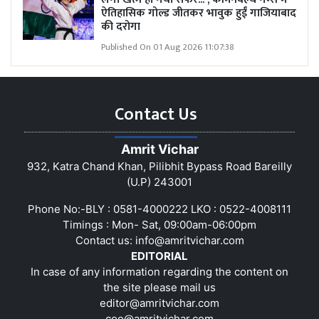
ऐतिहासिक गोल्ड जीतकर भावुक हुईं गाजियाबाद
की दरोगा
Published On 01 Aug 2026 11:07:38
Contact Us
Amrit Vichar
932, Katra Chand Khan, Pilibhit Bypass Road Bareilly
(U.P) 243001
Phone No:-BLY : 0581-4000222 LKO : 0522-4008111
Timings : Mon- Sat, 09:00am-06:00pm
Contact us:
info@amritvichar.com
EDITORIAL
In case of any information regarding the content on
the site please mail us
editor@amritvichar.com
coo@amritvichar.com