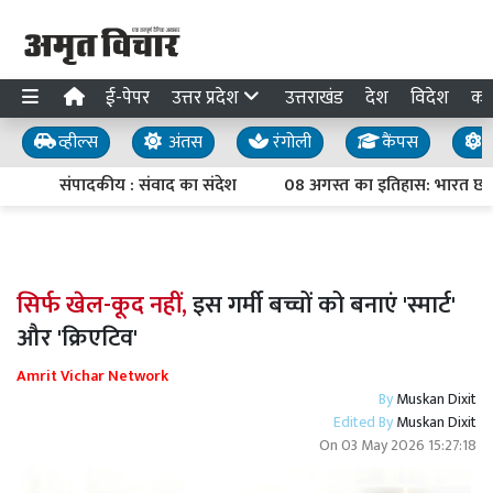
ई-पेपर
उत्तर प्रदेश
उत्तराखंड
देश
विदेश
का
व्हील्स
अंतस
रंगोली
कैंपस
य
संपादकीय : संवाद का संदेश
08 अगस्त का इतिहास: भारत छोड़ो आ
सिर्फ खेल-कूद नहीं,
इस गर्मी बच्चों को बनाएं 'स्मार्ट'
और 'क्रिएटिव'
Amrit Vichar Network
By
Muskan Dixit
Edited By
Muskan Dixit
On
03 May 2026 15:27:18