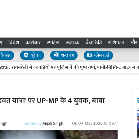
श
विदेश
कारोबार
स्पोर्ट्स
स्वास्थ्य
वैचारिकी
राशिफल
और द
कैंपस
यूरेका
शब्द रंग
ग्लैमवर्ल्ड
ली में कांवड़ियों पर पुलिस ने की पुष्प वर्षा, पानी-बिस्किट बांटकर बढ़ाया शि
डवत यात्रा' पर UP-MP के 4 युवक, बाबा
Singh
Edited By
Anjali Singh
On
04 May 2026 18:09:14