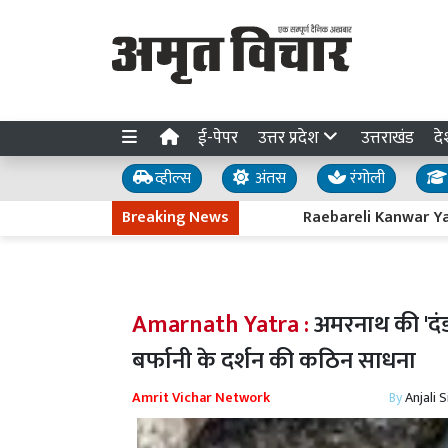
ई-पेपर
उत्तर प्रदेश
उत्तराखंड
दे
व्हील्स
अंतस
रंगोली
Breaking News
Raebareli Kanwar Yatra : रायबरे
Amarnath Yatra :
अमरनाथ की 'दं
बर्फानी के दर्शन की कठिन साधना
Amrit Vichar Network
By
Anjali 