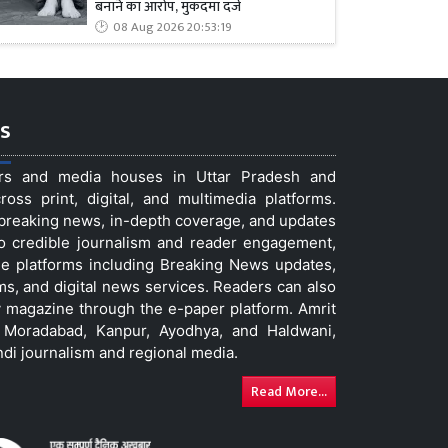
बनाने का आरोप, मुकदमा दर्ज
08 Aug 2026 20:53:19
s
ers and media houses in Uttar Pradesh and
ss print, digital, and multimedia platforms.
t breaking news, in-depth coverage, and updates
to credible journalism and reader engagement,
le platforms including Breaking News updates,
ms, and digital news services. Readers can also
 magazine through the e-paper platform. Amrit
w, Moradabad, Kanpur, Ayodhya, and Haldwani,
ndi journalism and regional media.
Read More...