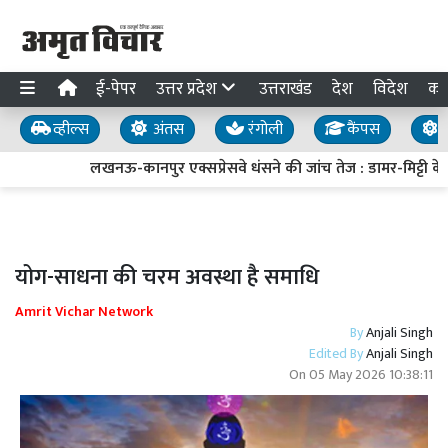
ई-पेपर
उत्तर प्रदेश
उत्तराखंड
देश
विदेश
का
व्हील्स
अंतस
रंगोली
कैंपस
य
लखनऊ-कानपुर एक्सप्रेसवे धंसने की जांच तेज : डामर-मिट्टी के नम
योग-साधना की चरम अवस्था है समाधि
Amrit Vichar Network
By
Anjali Singh
Edited By
Anjali Singh
On
05 May 2026 10:38:11