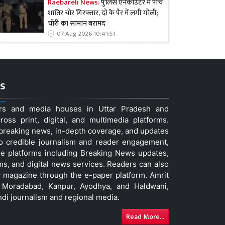
Raebareli News:
पुलिस एनकाउंटर में पांच
शातिर चोर गिरफ्तार, दो के पैर में लगी गोली;
चोरी का सामान बरामद
07 Aug 2026 10:41:51
s
ers and media houses in Uttar Pradesh and
ss print, digital, and multimedia platforms.
t breaking news, in-depth coverage, and updates
to credible journalism and reader engagement,
le platforms including Breaking News updates,
ms, and digital news services. Readers can also
 magazine through the e-paper platform. Amrit
w, Moradabad, Kanpur, Ayodhya, and Haldwani,
ndi journalism and regional media.
Read More...