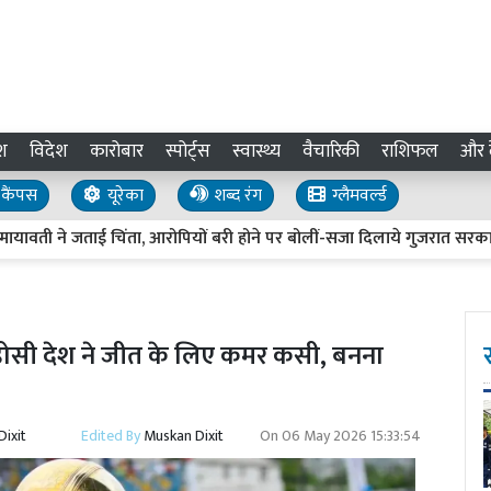
श
विदेश
कारोबार
स्पोर्ट्स
स्वास्थ्य
वैचारिकी
राशिफल
और द
कैंपस
यूरेका
शब्द रंग
ग्लैमवर्ल्ड
ी ने जताई चिंता, आरोपियों बरी होने पर बोलीं-सजा दिलाये गुजरात सरकार
़ोसी देश ने जीत के लिए कमर कसी, बनना
ixit
Edited By
Muskan Dixit
On
06 May 2026 15:33:54