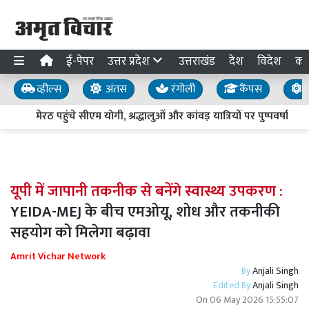
ई-पेपर
उत्तर प्रदेश
उत्तराखंड
देश
विदेश
का
व्हील्स
अंतस
रंगोली
कैंपस
य
मेरठ पहुंचे सीएम योगी, श्रद्धालुओं और कांवड़ यात्रियों पर पुष्पवर्षा
यूपी में जापानी तकनीक से बनेंगे स्वास्थ्य उपकरण :
YEIDA-MEJ के बीच एमओयू, शोध और तकनीकी
सहयोग को मिलेगा बढ़ावा
Amrit Vichar Network
By
Anjali Singh
Edited By
Anjali Singh
On
06 May 2026 15:55:07