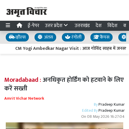
ई-पेपर
उत्तर प्रदेश
उत्तराखंड
देश
विदेश
का
व्हील्स
अंतस
रंगोली
कैंपस
य
CM Yogi Ambedkar Nagar Visit : आज गोविंद साहब में जनसभा, 7
Moradabaad :
अनधिकृत होर्डिंग को हटवाने के लिए
करें सख्ती
Amrit Vichar Network
By
Pradeep Kumar
Edited By
Pradeep Kumar
On
08 May 2026 16:27:04