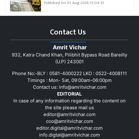
Published On 05 Aug 2026 15:04:33
Contact Us
Amrit Vichar
932, Katra Chand Khan, Pilibhit Bypass Road Bareilly
(U.P) 243001
Phone No:-BLY : 0581-4000222 LKO : 0522-4008111
Timings : Mon- Sat, 09:00am-06:00pm
Contact us:
info@amritvichar.com
EDITORIAL
In case of any information regarding the content on
the site please mail us
editor@amritvichar.com
coo@amritvichar.com
editor.digital@amritvichar.com
info.digtal@amritvichar.com