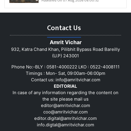
Published On 07 Aug 2026 08:00:52
Contact Us
Amrit Vichar
932, Katra Chand Khan, Pilibhit Bypass Road Bareilly
(U.P) 243001
Phone No:-BLY : 0581-4000222 LKO : 0522-4008111
Timings : Mon- Sat, 09:00am-06:00pm
Contact us:
info@amritvichar.com
EDITORIAL
In case of any information regarding the content on
the site please mail us
editor@amritvichar.com
coo@amritvichar.com
editor.digital@amritvichar.com
info.digtal@amritvichar.com