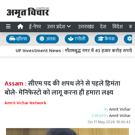
ई-पेपर
उत्तर प्रदेश
उत्तराखंड
देश
विदेश
का
व्हील्स
अंतस
रंगोली
कैंपस
य
UP Investment News : गौतमबुद्ध नगर में 45 हजार करोड़ रुपये का 
Assam :
सीएम पद की शपथ लेने से पहले हिमंता
बोले- मेनिफेस्टो को लागू करना ही हमारा लक्ष्य
Amrit Vichar Network
By
Amrit Vichar
Edited By
Amrit Vichar
On
11 May 2026 18:36:43