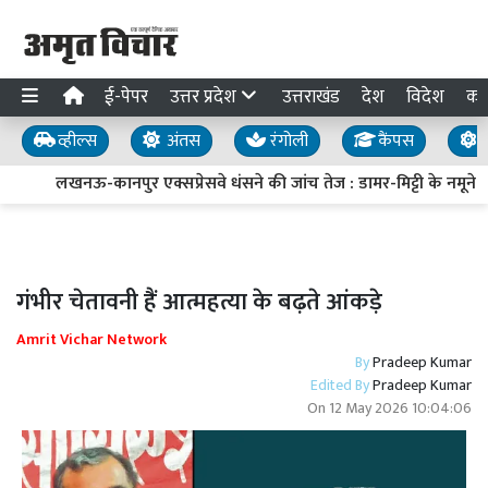
ई-पेपर
उत्तर प्रदेश
उत्तराखंड
देश
विदेश
का
व्हील्स
अंतस
रंगोली
कैंपस
य
लखनऊ-कानपुर एक्सप्रेसवे धंसने की जांच तेज : डामर-मिट्टी के नमूने लि
गंभीर चेतावनी हैं आत्महत्या के बढ़ते आंकड़े
Amrit Vichar Network
By
Pradeep Kumar
Edited By
Pradeep Kumar
On
12 May 2026 10:04:06