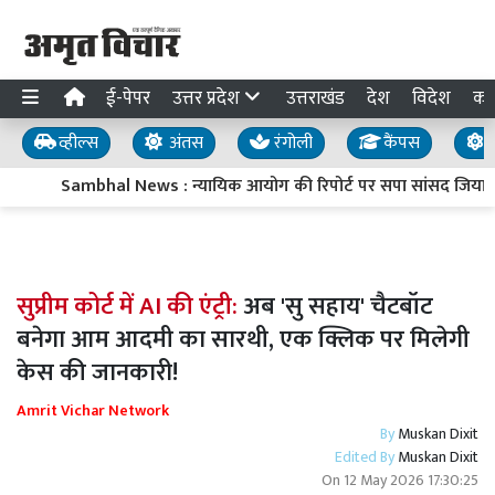
ई-पेपर
उत्तर प्रदेश
उत्तराखंड
देश
विदेश
का
व्हील्स
अंतस
रंगोली
कैंपस
य
Sambhal News : न्यायिक आयोग की रिपोर्ट पर सपा सांसद जियाउर्रहम
सुप्रीम कोर्ट में AI की एंट्री:
अब 'सु सहाय' चैटबॉट
बनेगा आम आदमी का सारथी, एक क्लिक पर मिलेगी
केस की जानकारी!
Amrit Vichar Network
By
Muskan Dixit
Edited By
Muskan Dixit
On
12 May 2026 17:30:25