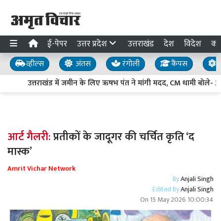
ई-पेपर
उत्तर प्रदेश
उत्तराखंड
देश
विदेश
का
व्हील्स
अंतस
रंगोली
कैंपस
य
उत्तराखंड में जमीन के लिए ऋषभ पंत ने मांगी मदद, CM धामी बोले- अधि
आर्ट गैलरी:
प्रतीकों के जादूगर की चर्चित कृति ‘द
मास्क’
Amrit Vichar Network
By
Anjali Singh
Edited By
Anjali Singh
On
15 May 2026 10:00:34