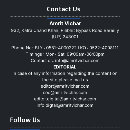
Contact Us
Amrit Vichar
932, Katra Chand Khan, Pilibhit Bypass Road Bareilly
(U.P) 243001
Phone No:-BLY : 0581-4000222 LKO : 0522-4008111
Timings : Mon- Sat, 09:00am-06:00pm
Contact us:
info@amritvichar.com
EDITORIAL
In case of any information regarding the content on
the site please mail us
editor@amritvichar.com
coo@amritvichar.com
editor.digital@amritvichar.com
info.digtal@amritvichar.com
Follow Us