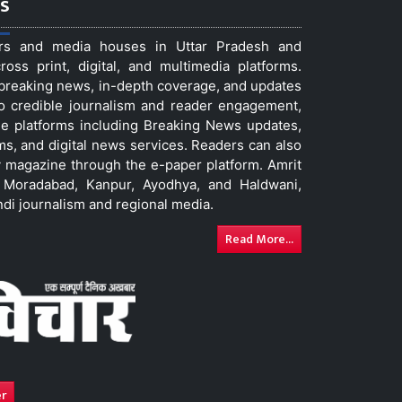
s
ers and media houses in Uttar Pradesh and
ss print, digital, and multimedia platforms.
t breaking news, in-depth coverage, and updates
to credible journalism and reader engagement,
le platforms including Breaking News updates,
ms, and digital news services. Readers can also
 magazine through the e-paper platform. Amrit
w, Moradabad, Kanpur, Ayodhya, and Haldwani,
ndi journalism and regional media.
Read More...
er