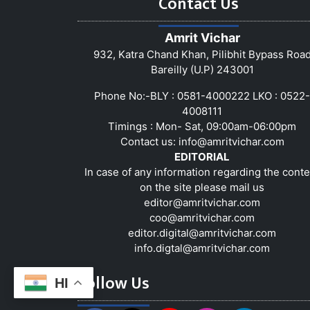
Contact Us
Amrit Vichar
932, Katra Chand Khan, Pilibhit Bypass Roa
Bareilly (U.P) 243001
Phone No:-BLY : 0581-4000222 LKO : 0522-
4008111
Timings : Mon- Sat, 09:00am-06:00pm
Contact us:
info@amritvichar.com
EDITORIAL
In case of any information regarding the conte
on the site please mail us
editor@amritvichar.com
coo@amritvichar.com
editor.digital@amritvichar.com
info.digtal@amritvichar.com
Follow Us
HI