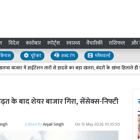
श
विदेश
कारोबार
स्पोर्ट्स
स्वास्थ्य
वैचारिकी
राशिफल
और द
कैंपस
यूरेका
शब्द रंग
ग्लैमवर्ल्ड
में हाईटेंशन तारों से हादसे का बड़ा खतरा, बंदरों के खंभा हिलाते ही निकलती 
़त के बाद शेयर बाजार गिरा, सेंसेक्स-निफ्टी
Singh
Edited By
Anjali Singh
On
13 May 2026 10:35:50