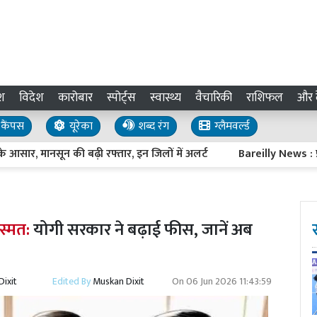
श
विदेश
कारोबार
स्पोर्ट्स
स्वास्थ्य
वैचारिकी
राशिफल
और द
कैंपस
यूरेका
शब्द रंग
ग्लैमवर्ल्ड
, मानसून की बढ़ी रफ्तार, इन जिलों में अलर्ट
Bareilly News : प्रवासी 
स्मत:
योगी सरकार ने बढ़ाई फीस, जानें अब
ixit
Edited By
Muskan Dixit
On
06 Jun 2026 11:43:59