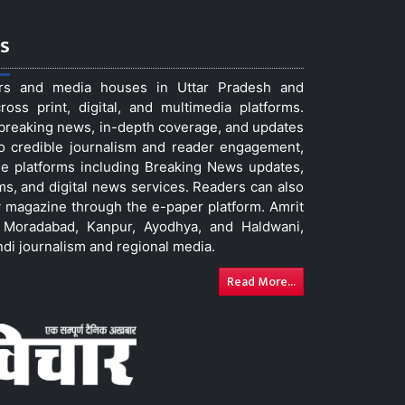
s
ers and media houses in Uttar Pradesh and
ss print, digital, and multimedia platforms.
t breaking news, in-depth coverage, and updates
to credible journalism and reader engagement,
le platforms including Breaking News updates,
ms, and digital news services. Readers can also
 magazine through the e-paper platform. Amrit
w, Moradabad, Kanpur, Ayodhya, and Haldwani,
ndi journalism and regional media.
Read More...