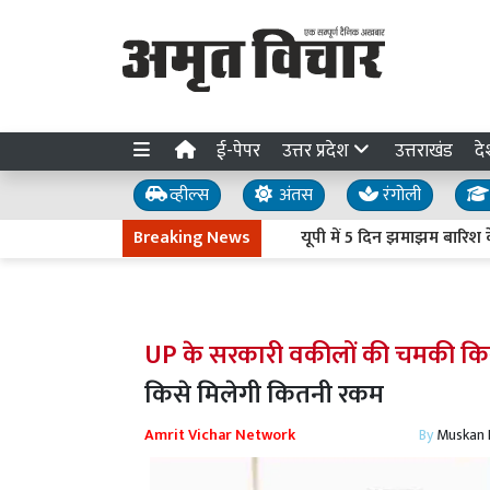
ई-पेपर
उत्तर प्रदेश
उत्तराखंड
दे
व्हील्स
अंतस
रंगोली
Breaking News
यूपी में 5 दिन झमाझम बारिश के आसार
UP के सरकारी वकीलों की चमकी कि
किसे मिलेगी कितनी रकम
Amrit Vichar Network
By
Muskan D