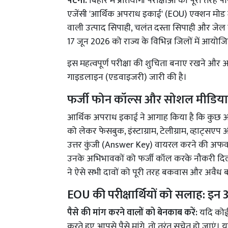
पटना:
बिहार में प्रतियोगी परीक्षाओं को पूरी तर
एजेंसी 'आर्थिक अपराध इकाई' (EOU) एक्शन मोड में
वाली उत्पाद सिपाही, चलंत दस्ता सिपाही और जेल
17 जून 2026 को राज्य के विभिन्न जिलों में आयोजित
इस महत्वपूर्ण परीक्षा की शुचिता बनाए रखने और अ
गाइडलाइन (एडवाइजरी) जारी की है।
फर्जी फोन कॉल्स और सोशल मीडिया क
आर्थिक अपराध इकाई ने आगाह किया है कि कुछ अ
को लेकर फेसबुक, इंस्टाग्राम, टेलीग्राम, व्हाट्सएप औ
उत्तर कुंजी (Answer Key) वायरल करने की अफवाहें
उनके अभिभावकों को फर्जी कॉल करके नौकरी दिला
ने ऐसे सभी दावों को पूरी तरह बकवास और अवैध ब
EOU की परीक्षार्थियों को सलाह: इन 3 
पैसे की मांग करने वालों को बेनकाब करें:
यदि कोई भ
करते हुए आपसे पैसे मांगे, तो तुरंत सचेत हो जाएं