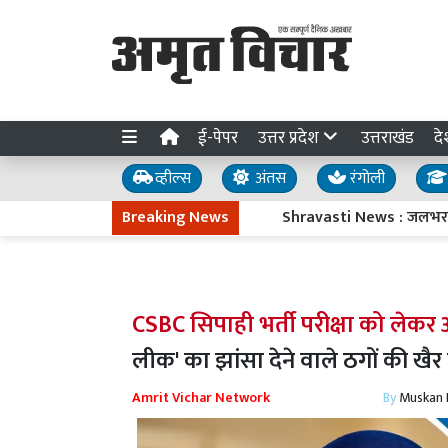
ई-पेपर
उत्तर प्रदेश
उत्तराखंड
दे
व्हील्स
अंतस
रंगोली
Breaking News
Shravasti News : जलभराव से नाराज क
CSBC सिपाही भर्ती परीक्षा को लेक
लीक' का झांसा देने वाले ठगों की खैर 
Amrit Vichar Network
By
Muskan D