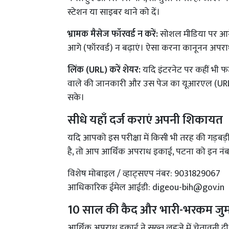
स्टेशन या साइबर थाने को दें।
भ्रामक मैसेज फॉरवर्ड न करें:
सोशल मीडिया पर आने
आगे (फॉरवर्ड) न बढ़ाएं। ऐसा करना कानूनन अपराध 
लिंक (URL) करें शेयर:
यदि इंटरनेट पर कहीं भी फर
वाले की जानकारी और उस पेज का यूआरएल (URL) तु
सके।
सीधे यहाँ दर्ज कराएं अपनी शिकायत
यदि आपको इस परीक्षा में किसी भी तरह की गड़बड़
है, तो आप आर्थिक अपराध इकाई, पटना को इन नंबरो
विशेष मोबाइल / व्हाट्सएप नंबर: 9031829067
आधिकारिक ईमेल आईडी:
digeou-bih@gov.in
10 साल की कैद और भारी-भरकम जुर्
आर्थिक अपराध इकाई ने सख्त लहजे में चेतावनी दी 