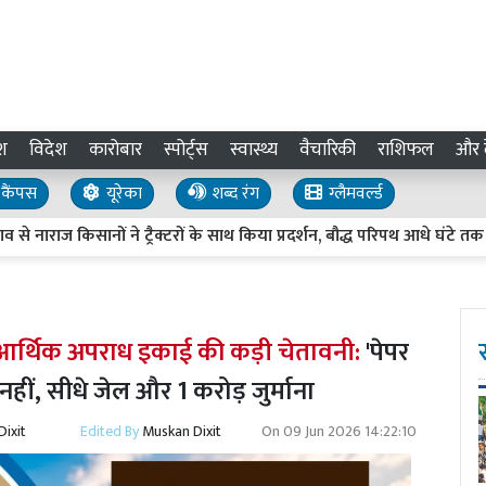
श
विदेश
कारोबार
स्पोर्ट्स
स्वास्थ्य
वैचारिकी
राशिफल
और द
कैंपस
यूरेका
शब्द रंग
ग्लैमवर्ल्ड
िसानों ने ट्रैक्टरों के साथ किया प्रदर्शन, बौद्ध परिपथ आधे घंटे तक जाम
र आर्थिक अपराध इकाई की कड़ी चेतावनी:
'पेपर
नहीं, सीधे जेल और 1 करोड़ जुर्माना
ixit
Edited By
Muskan Dixit
On
09 Jun 2026 14:22:10