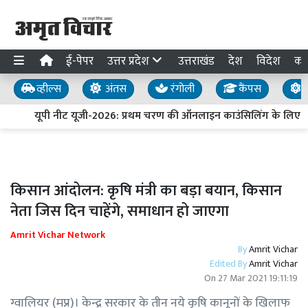
ई-पेपर
उत्तर प्रदेश
उत्तराखंड
देश
विदेश
का
व्हील्स
अंतस
रंगोली
कैंपस
य
यूपी नीट यूजी-2026: प्रथम चरण की ऑनलाइन काउंसिलिंग के लिए प
किसान आंदोलन: कृषि मंत्री का बड़ा बयान, किसान
नेता जिस दिन चाहेंगे, समाधान हो जाएगा
Amrit Vichar Network
By
Amrit Vichar
Edited By
Amrit Vichar
On
27 Mar 2021 19:11:19
ग्वालियर (मप्र)। केन्द्र सरकार के तीन नये कृषि कानूनों के खिलाफ