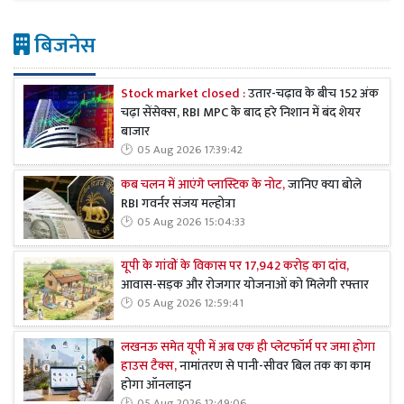
बिजनेस
Stock market closed :
उतार-चढ़ाव के बीच 152 अंक
चढ़ा सेंसेक्स, RBI MPC के बाद हरे निशान में बंद शेयर
बाजार
05 Aug 2026 17:39:42
कब चलन में आएंगे प्लास्टिक के नोट,
जानिए क्या बोले
RBI गवर्नर संजय मल्होत्रा
05 Aug 2026 15:04:33
यूपी के गांवों के विकास पर 17,942 करोड़ का दांव,
आवास-सड़क और रोजगार योजनाओं को मिलेगी रफ्तार
05 Aug 2026 12:59:41
लखनऊ समेत यूपी में अब एक ही प्लेटफॉर्म पर जमा होगा
हाउस टैक्स,
नामांतरण से पानी-सीवर बिल तक का काम
होगा ऑनलाइन
05 Aug 2026 12:49:06