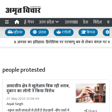
ई-पेपर
उत्तर प्रदेश
उत्तराखंड
देश
विदेश
का
व्हील्स
अंतस
रंगोली
कैंपस
य
6 अगस्त का इतिहास: हिरोशिमा पर परमाणु बम से लेकर मंगल पर क्यूरि
people protested
आवासीय क्षेत्र में खुलेआम बिक रही शराब,
दुकान का लोगों ने किया विरोध
07 May 2025 12:08:49
Anjali Singh
-स्कूल जाती छात्राओं से होती है छेड़खानी -बीच रास्तें में
Share