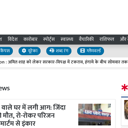
श
विदेश
कारोबार
स्पोर्ट्स
स्वास्थ्य
वैचारिकी
राशिफल
और द
कैंपस
यूरेका
शब्द रंग
ग्लैमवर्ल्ड
 को लेकर सरकार-विपक्ष में टकराव, हंगामे के बीच सोमवार तक स्थगित हुई
News
ी वाले घर में लगी आग: जिंदा
ी मौत, रो-रोकर परिजन
ार्टम से इंकार