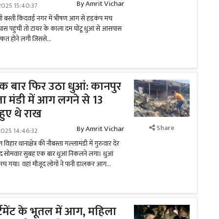
By
Amrit Vichar
2025 15:40:37
ची बस्ती किदवई नगर में भीषण आग से हड़कंप मच
ास पहुंची तो टायर के काला दम घोंटू धुआं से आसपास
िक्कत होने लगी जिससे...
क बार फिर उठा धुआं: कानपुर
ला मंडी में आग लगने से 13
ुए थे राख
Share
By
Amrit Vichar
2025 14:46:32
िहार थानाक्षेत्र की नौबस्ता गल्लामंडी में गुरुवार देर
द सोमवार सुबह एक बार धुआं निकलने लगा। धुआं
प मच गया। वहां मौजूद लोगों ने पानी डालकर आग...
्टमेंट के भूतल में आग, महिला