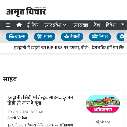
ई-पेपर
उत्तर प्रदेश
उत्तराखंड
देश
विदेश
का
व्हील्स
अंतस
रंगोली
कैंपस
य
हल्द्वानी में खड़गे का BJP-RSS पर हमला, बोले- ‘देशभक्ति हमें मत सिखाइए,
साहब
हल्द्वानी: सिटी मजिस्ट्रेट साहब...दुकान
तोड़ी तो जान दे दूंगा
20 Oct 2024 18:38:48
Amrit Vichar
Share
हल्द्वानी, अमृत विचार। नैनीताल रोड पर अतिक्रमण