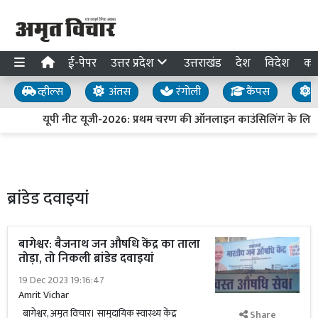
ई-पेपर
उत्तर प्रदेश
उत्तराखंड
देश
विदेश
का
व्हील्स
अंतस
रंगोली
कैंपस
य
यूपी नीट यूजी-2026: प्रथम चरण की ऑनलाइन काउंसिलिंग के लिए 
ब्रांडेड दवाइयां
बागेश्वर: बैजनाथ जन औषधि केंद्र का ताला
तोड़ा, तो निकली ब्रांडेड दवाइयां
19 Dec 2023 19:16:47
Amrit Vichar
बागेश्वर, अमृत विचार। सामुदायिक स्वास्थ्य केंद्र
Share