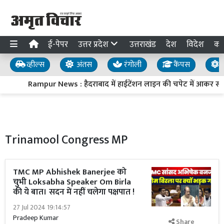
ई-पेपर
उत्तर प्रदेश
उत्तराखंड
देश
विदेश
का
व्हील्स
अंतस
रंगोली
कैंपस
य
Rampur News : हैदराबाद में हाईटेंशन लाइन की चपेट में आकर स्वा
Trinamool Congress MP
TMC MP Abhishek Banerjee को
चुभी Loksabha Speaker Om Birla
की ये बात। सदन में नहीं चलेगा पक्षपात !
27 Jul 2024 19:14:57
Pradeep Kumar
Share