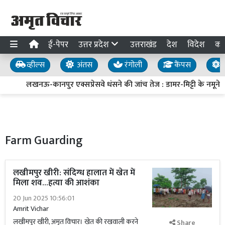
ई-पेपर
उत्तर प्रदेश
उत्तराखंड
देश
विदेश
का
व्हील्स
अंतस
रंगोली
कैंपस
य
लखनऊ-कानपुर एक्सप्रेसवे धंसने की जांच तेज : डामर-मिट्टी के नमूने लि
Farm Guarding
लखीमपुर खीरी: संदिग्ध हालात में खेत में
मिला शव...हत्या की आशंका
20 Jun 2025 10:56:01
Amrit Vichar
लखीमपुर खीरी, अमृत विचार। खेत की रखवाली करने
Share