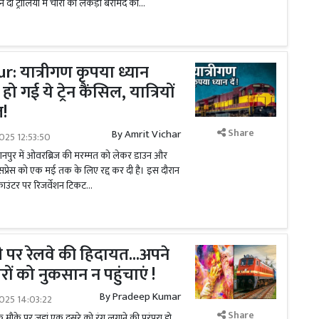
 दो ट्रालियों में चोरी की लकड़ी बरामद की...
 यात्रीगण कृपया ध्यान
ो गई ये ट्रेन कैंसिल, यात्रियों
ल!
Share
By
Amrit Vichar
025 12:53:50
कानपुर में ओवरब्रिज की मरम्मत को लेकर डाउन और
सप्रेस को एक मई तक के लिए रद्द कर दी है। इस दौरान
 ने काउंटर पर रिजर्वेशन टिकट...
 पर रेलवे की हिदायत...अपने
रों को नुकसान न पहुंचाएं !
By
Pradeep Kumar
025 14:03:22
Share
े मौके पर जहां एक दूसरे को रंग लगाने की परंपरा हो