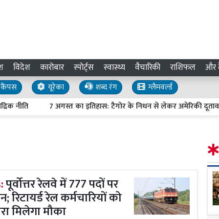
श
विदेश
कारोबार
स्पोर्ट्स
स्वास्थ्य
वैचारिकी
राशिफल
और द
कैंपस
यूरेका
शब्द रंग
ग्लैमवर्ल्ड
ति
7 अगस्त का इतिहास: टैगोर के निधन से लेकर अमेरिकी दूतावास हमले
s:
पूर्वोत्तर रेलवे में 777 पदों पर
न; रिटायर्ड रेल कर्मचारियों को
ारा मिलेगा मौका