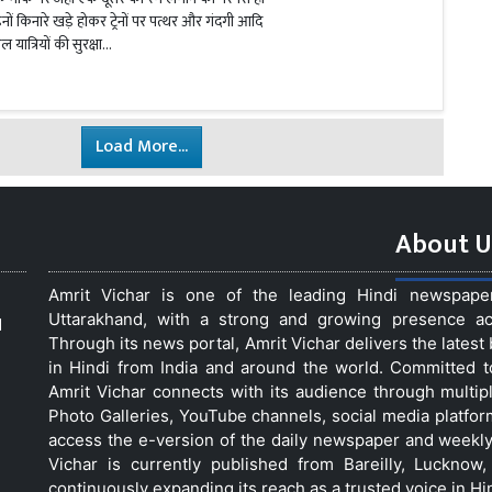
ों किनारे खड़े होकर ट्रेनों पर पत्थर और गंदगी आदि
यात्रियों की सुरक्षा...
Load More...
About U
Amrit Vichar is one of the leading Hindi newspap
Uttarakhand, with a strong and growing presence acro
d
Through its news portal, Amrit Vichar delivers the lates
in Hindi from India and around the world. Committed 
Amrit Vichar connects with its audience through multip
Photo Galleries, YouTube channels, social media platfor
access the e-version of the daily newspaper and weekly
Vichar is currently published from Bareilly, Luckno
continuously expanding its reach as a trusted voice in Hi