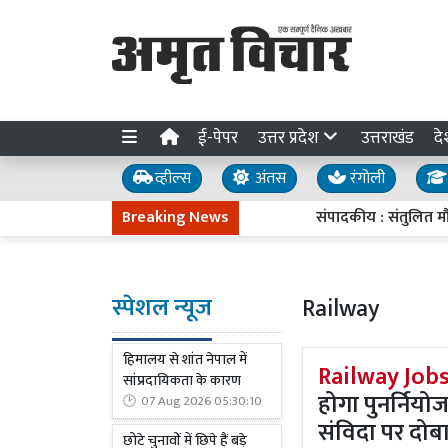
ई-पेपर
उत्तर प्रदेश
उत्तराखंड
दे
व्हील्स
अंतस
रंगोली
Breaking News
संपादकीय : संतुलित मौद्रिक नी
स्पेशल न्यूज
Railway
हिमालय से शांत नेपाल में
Railway Job
सांप्रदायिकता के कारण
होगा पुनर्नियोज
07 Aug 2026 05:30:10
संविदा पर दोब
छोटे चुनावों में छिपे हैं बड़े