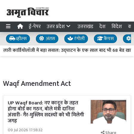
ई-पेपर
उत्तर प्रदेश
उत्तराखंड
देश
विदेश
का
व्हील्स
अंतस
रंगोली
कैंपस
य
री कार्डियोलॉजी में बड़ा सवाल: उद्घाटन के एक साल बाद भी 68 बेड खाली, मह
Waqf Amendment Act
UP Waqf Board: नए कानून के तहत
होगा बोर्ड का गठन, बोले मंत्री दानिश
अंसारी- गैर-मुस्लिम सदस्यों को भी मिलेगी
जगह
09 Jul 2026 17:58:32
Share