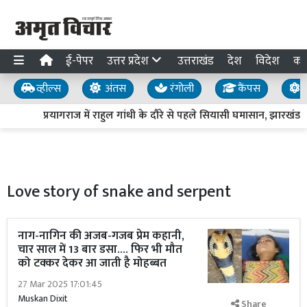
ई-पेपर
उत्तर प्रदेश
उत्तराखंड
देश
विदेश
का
व्हील्स
अंतस
रंगोली
कैंपस
य
प्रयागराज में राहुल गांधी के दौरे से पहले सियासी घमासान, झारखं
Love story of snake and serpent
नाग-नागिन की अजब-गजब प्रेम कहानी,
चार साल में 13 बार डसा.... फिर भी मौत
को टक्कर देकर आ जाती है मोहब्बत
27 Mar 2025 17:01:45
Muskan Dixit
Share