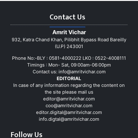
Contact Us
Amrit Vichar
932, Katra Chand Khan, Pilibhit Bypass Road Bareilly
(U.P) 243001
Phone No:-BLY : 0581-4000222 LKO : 0522-4008111
Timings : Mon- Sat, 09:00am-06:00pm
Contact us:
info@amritvichar.com
EDITORIAL
In case of any information regarding the content on
the site please mail us
editor@amritvichar.com
coo@amritvichar.com
editor.digital@amritvichar.com
info.digtal@amritvichar.com
Follow Us