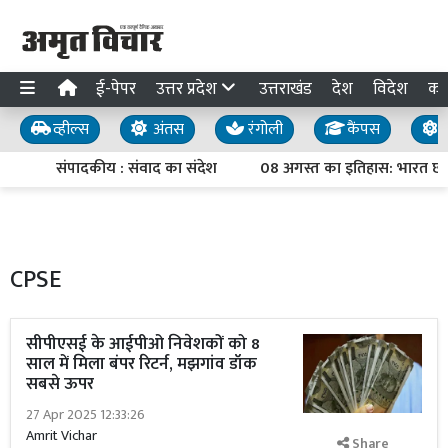
ई-पेपर
उत्तर प्रदेश
उत्तराखंड
देश
विदेश
का
व्हील्स
अंतस
रंगोली
कैंपस
य
संपादकीय : संवाद का संदेश
08 अगस्त का इतिहास: भारत छोड़ो
CPSE
सीपीएसई के आईपीओ निवेशकों को 8
साल में मिला बंपर रिटर्न, मझगांव डॉक
सबसे ऊपर
27 Apr 2025 12:33:26
Amrit Vichar
Share