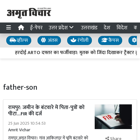
ई-पेपर
उत्तर प्रदेश
उत्तराखंड
देश
विदेश
का
व्हील्स
अंतस
रंगोली
कैंपस
य
हरदोई ARTO दफ्तर का फर्जीवाड़ा: मृतक को जिंदा दिखाकर ट्रैक्टर ट्रा
father-son
रामपुर: जमीन के बंटवारे में पिता-पुत्रों को
पीटा...FIR की दर्ज
25 Jun 2025 10:54:53
Amrit Vichar
रामपुर,अमृत विचार। गांव आकिलपुर में भूमि बंटवारे को
Share