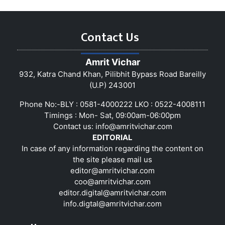
Contact Us
Amrit Vichar
932, Katra Chand Khan, Pilibhit Bypass Road Bareilly
(U.P) 243001
Phone No:-BLY : 0581-4000222 LKO : 0522-4008111
Timings : Mon- Sat, 09:00am-06:00pm
Contact us:
info@amritvichar.com
EDITORIAL
In case of any information regarding the content on
the site please mail us
editor@amritvichar.com
coo@amritvichar.com
editor.digital@amritvichar.com
info.digtal@amritvichar.com