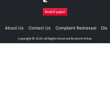
Read E-paper
About Us
Contact Us
Complaint Redressal
Disc
Copyright © 2026. All Rights Reserved By
Amrit Vichar.