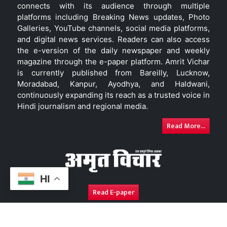
connects with its audience through multiple
platforms including Breaking News updates, Photo
Galleries, YouTube channels, social media platforms,
and digital news services. Readers can also access
the e-version of the daily newspaper and weekly
magazine through the e-paper platform. Amrit Vichar
is currently published from Bareilly, Lucknow,
Moradabad, Kanpur, Ayodhya, and Haldwani,
continuously expanding its reach as a trusted voice in
Hindi journalism and regional media.
Read More...
HI
Read E-paper
About Us
Contact Us
Complaint Redressal
Disc