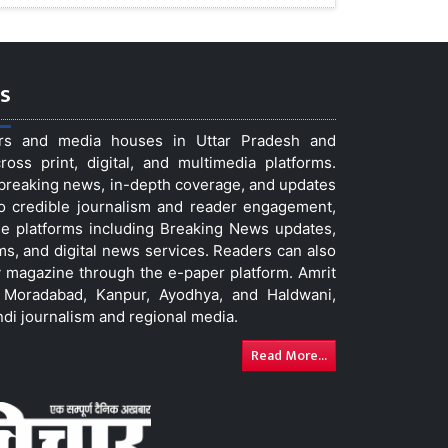
s
ers and media houses in Uttar Pradesh and
ss print, digital, and multimedia platforms.
t breaking news, in-depth coverage, and updates
to credible journalism and reader engagement,
le platforms including Breaking News updates,
ms, and digital news services. Readers can also
 magazine through the e-paper platform. Amrit
w, Moradabad, Kanpur, Ayodhya, and Haldwani,
ndi journalism and regional media.
Read More...