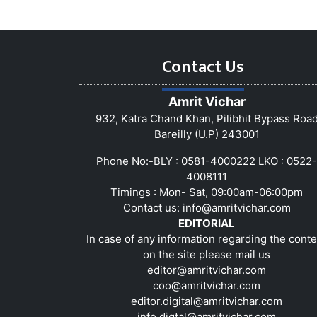
Contact Us
Amrit Vichar
932, Katra Chand Khan, Pilibhit Bypass Roa
Bareilly (U.P) 243001
Phone No:-BLY : 0581-4000222 LKO : 0522-
4008111
Timings : Mon- Sat, 09:00am-06:00pm
Contact us:
info@amritvichar.com
EDITORIAL
In case of any information regarding the conte
on the site please mail us
editor@amritvichar.com
coo@amritvichar.com
editor.digital@amritvichar.com
info.digtal@amritvichar.com