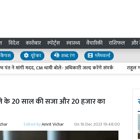
श
विदेश
कारोबार
स्पोर्ट्स
स्वास्थ्य
वैचारिकी
राशिफल
और द
कैंपस
यूरेका
शब्द रंग
ग्लैमवर्ल्ड
ने मांगी मदद, CM धामी बोले- अधिकारी जल्द करेंगे संपर्क
राहुल गांधी क
े वाले के 20 साल की सजा और 20 हजार का
ichar
Edited By
Amrit Vichar
On
16 Dec 2023 19:48:00