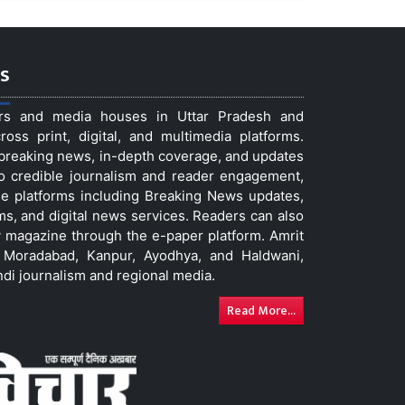
s
ers and media houses in Uttar Pradesh and
ss print, digital, and multimedia platforms.
t breaking news, in-depth coverage, and updates
to credible journalism and reader engagement,
le platforms including Breaking News updates,
ms, and digital news services. Readers can also
 magazine through the e-paper platform. Amrit
w, Moradabad, Kanpur, Ayodhya, and Haldwani,
ndi journalism and regional media.
Read More...