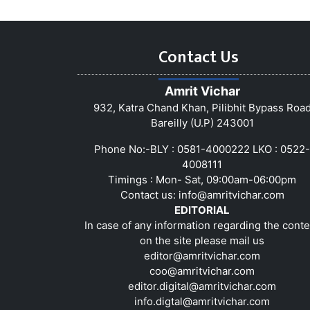
Contact Us
Amrit Vichar
932, Katra Chand Khan, Pilibhit Bypass Roa
Bareilly (U.P) 243001
Phone No:-BLY : 0581-4000222 LKO : 0522-
4008111
Timings : Mon- Sat, 09:00am-06:00pm
Contact us:
info@amritvichar.com
EDITORIAL
In case of any information regarding the conte
on the site please mail us
editor@amritvichar.com
coo@amritvichar.com
editor.digital@amritvichar.com
info.digtal@amritvichar.com