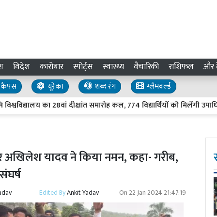
श
विदेश
कारोबार
स्पोर्ट्स
स्वास्थ्य
वैचारिकी
राशिफल
और द
कैंपस
यूरेका
शब्द रंग
ग्लैमवर्ल्ड
ालय का 28वां दीक्षांत समारोह कल, 774 विद्यार्थियों को मिलेंगी उपाधियां; 24
 पर अखिलेश यादव ने किया नमन, कहा- गरीब,
ंघर्ष
adav
Edited By
Ankit Yadav
On
22 Jan 2024 21:47:19