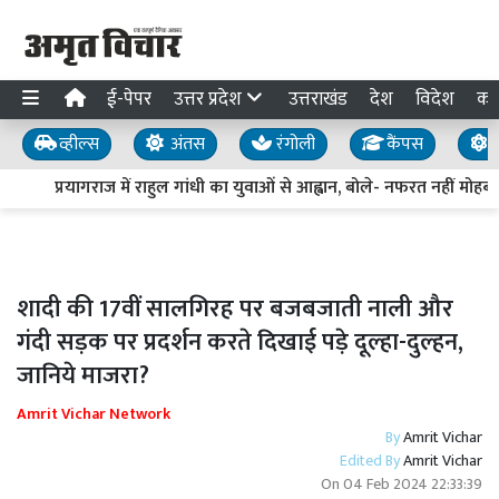
ई-पेपर
उत्तर प्रदेश
उत्तराखंड
देश
विदेश
का
व्हील्स
अंतस
रंगोली
कैंपस
य
प्रयागराज में राहुल गांधी का युवाओं से आह्वान, बोले- नफरत नहीं मोहब्बत
शादी की 17वीं सालगिरह पर बजबजाती नाली और
गंदी सड़क पर प्रदर्शन करते दिखाई पड़े दूल्हा-दुल्हन,
जानिये माजरा?
Amrit Vichar Network
By
Amrit Vichar
Edited By
Amrit Vichar
On
04 Feb 2024 22:33:39