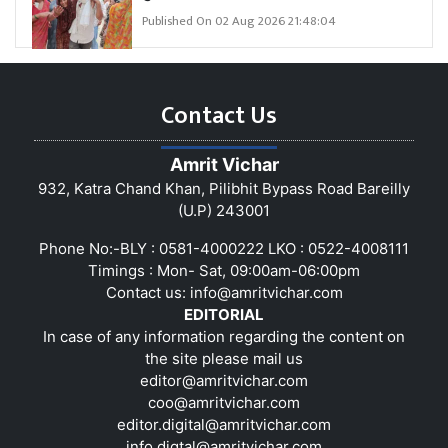
Published On 02 Aug 2026 21:48:04
Contact Us
Amrit Vichar
932, Katra Chand Khan, Pilibhit Bypass Road Bareilly
(U.P) 243001
Phone No:-BLY : 0581-4000222 LKO : 0522-4008111
Timings : Mon- Sat, 09:00am-06:00pm
Contact us:
info@amritvichar.com
EDITORIAL
In case of any information regarding the content on
the site please mail us
editor@amritvichar.com
coo@amritvichar.com
editor.digital@amritvichar.com
info.digtal@amritvichar.com