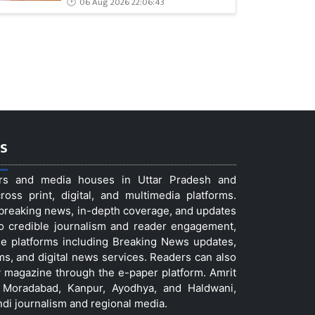
06 Aug 2026 22:06:43
s
ers and media houses in Uttar Pradesh and
ss print, digital, and multimedia platforms.
t breaking news, in-depth coverage, and updates
to credible journalism and reader engagement,
le platforms including Breaking News updates,
ms, and digital news services. Readers can also
 magazine through the e-paper platform. Amrit
w, Moradabad, Kanpur, Ayodhya, and Haldwani,
ndi journalism and regional media.