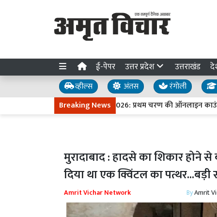
ई-पेपर
उत्तर प्रदेश
उत्तराखंड
दे
व्हील्स
अंतस
रंगोली
यूपी नीट यूजी-2026: प्रथम चरण की ऑनलाइन काउंसिलिंग क
Breaking News
मुरादाबाद : हादसे का शिकार होने से ब
दिया था एक क्विंटल का पत्थर...बड़
Amrit Vichar Network
By
Amrit V