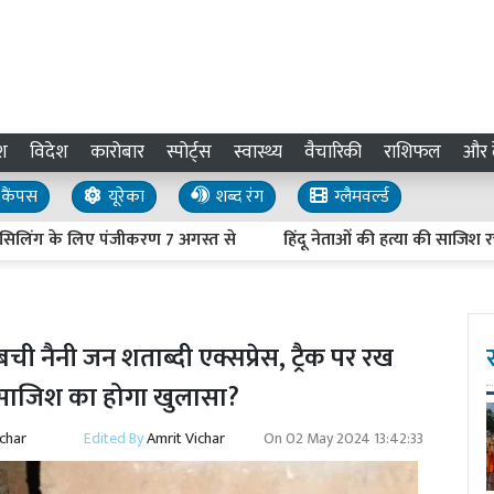
श
विदेश
कारोबार
स्पोर्ट्स
स्वास्थ्य
वैचारिकी
राशिफल
और द
कैंपस
यूरेका
शब्द रंग
ग्लैमवर्ल्ड
े लिए पंजीकरण 7 अगस्त से
हिंदू नेताओं की हत्या की साजिश रचने का माम
ची नैनी जन शताब्दी एक्सप्रेस, ट्रैक पर रख
ी साजिश का होगा खुलासा?
ichar
Edited By
Amrit Vichar
On
02 May 2024 13:42:33