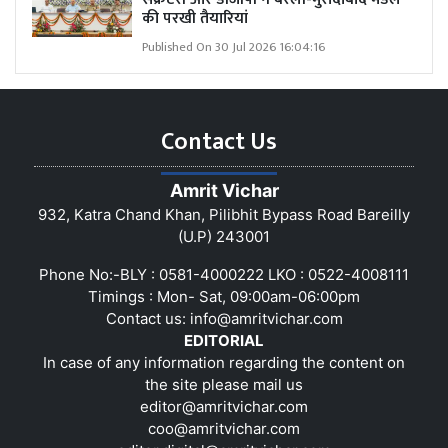
की परखी तैयारियां
Published On 30 Jul 2026 16:04:16
Contact Us
Amrit Vichar
932, Katra Chand Khan, Pilibhit Bypass Road Bareilly
(U.P) 243001
Phone No:-BLY : 0581-4000222 LKO : 0522-4008111
Timings : Mon- Sat, 09:00am-06:00pm
Contact us:
info@amritvichar.com
EDITORIAL
In case of any information regarding the content on
the site please mail us
editor@amritvichar.com
coo@amritvichar.com