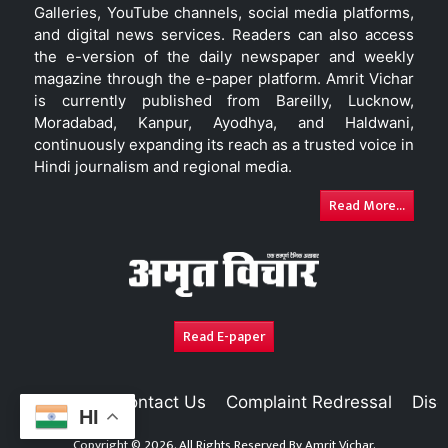
Galleries, YouTube channels, social media platforms,
and digital news services. Readers can also access
the e-version of the daily newspaper and weekly
magazine through the e-paper platform. Amrit Vichar
is currently published from Bareilly, Lucknow,
Moradabad, Kanpur, Ayodhya, and Haldwani,
continuously expanding its reach as a trusted voice in
Hindi journalism and regional media.
Read More...
Read E-paper
About Us
Contact Us
Complaint Redressal
Disc
HI
Copyright © 2026. All Rights Reserved By
Amrit Vichar.