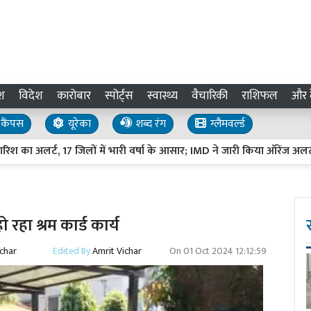
श
विदेश
कारोबार
स्पोर्ट्स
स्वास्थ्य
वैचारिकी
राशिफल
और द
कैंपस
यूरेका
शब्द रंग
ग्लैमवर्ल्ड
का अलर्ट, 17 जिलों में भारी वर्षा के आसार; IMD ने जारी किया ऑरेंज अलर्ट
ो रहा श्रम कार्ड कार्य
ichar
Edited By
Amrit Vichar
On
01 Oct 2024 12:12:59