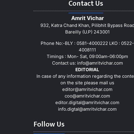
Contact Us
Amrit Vichar
932, Katra Chand Khan, Pilibhit Bypass Roa
Bareilly (U.P) 243001
Phone No:-BLY : 0581-4000222 LKO : 0522-
4008111
Timings : Mon- Sat, 09:00am-06:00pm
Contact us:
info@amritvichar.com
EDITORIAL
In case of any information regarding the conte
on the site please mail us
editor@amritvichar.com
coo@amritvichar.com
editor.digital@amritvichar.com
info.digtal@amritvichar.com
Follow Us