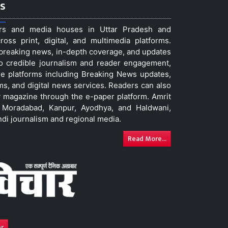
s
ers and media houses in Uttar Pradesh and
ss print, digital, and multimedia platforms.
t breaking news, in-depth coverage, and updates
to credible journalism and reader engagement,
le platforms including Breaking News updates,
ms, and digital news services. Readers can also
 magazine through the e-paper platform. Amrit
w, Moradabad, Kanpur, Ayodhya, and Haldwani,
ndi journalism and regional media.
Read More...
er