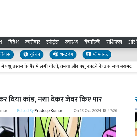
श
विदेश
कारोबार
स्पोर्ट्स
स्वास्थ्य
वैचारिकी
राशिफल
और द
कैंपस
यूरेका
शब्द रंग
ग्लैमवर्ल्ड
 तस्कर के पैर में लगी गोली, तमंचा और पशु काटने के उपकरण बरामद
का
 कर दिया कांड, नशा देकर जेवर किए पार
umar
Edited By
Pradeep Kumar
On
18 Oct 2024 18:47:26