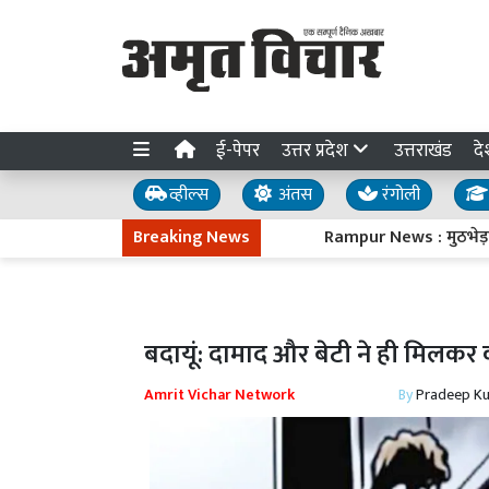
ई-पेपर
उत्तर प्रदेश
उत्तराखंड
दे
व्हील्स
अंतस
रंगोली
Breaking News
Rampur News : मुठभेड़ में पशु
बदायूं: दामाद और बेटी ने ही मिलकर
Amrit Vichar Network
By
Pradeep K