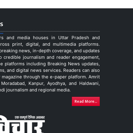
s
ers and media houses in Uttar Pradesh and
ss print, digital, and multimedia platforms.
t breaking news, in-depth coverage, and updates
to credible journalism and reader engagement,
le platforms including Breaking News updates,
ms, and digital news services. Readers can also
 magazine through the e-paper platform. Amrit
w, Moradabad, Kanpur, Ayodhya, and Haldwani,
ndi journalism and regional media.
Read More...