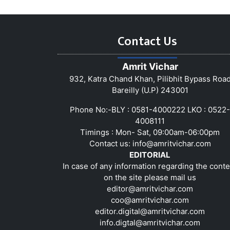
Contact Us
Amrit Vichar
932, Katra Chand Khan, Pilibhit Bypass Roa
Bareilly (U.P) 243001
Phone No:-BLY : 0581-4000222 LKO : 0522-
4008111
Timings : Mon- Sat, 09:00am-06:00pm
Contact us:
info@amritvichar.com
EDITORIAL
In case of any information regarding the conte
on the site please mail us
editor@amritvichar.com
coo@amritvichar.com
editor.digital@amritvichar.com
info.digtal@amritvichar.com