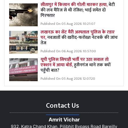
सीतापुर में किसान की गोली मारकर हत्या,
बेटी
की लव मैरिज से थी रंजिश; भाई समेत दो
गिरफ्तार
Published On 05 Aug 2026 10:21:07
लखनऊ का सेंट मैरी अस्पताल पुलिस के रडार
पर,
नवजातों की खरीद-फरोख्त नेटवर्क की जांच
तेज
Published On 06 Aug 2026 10:57:00
यूपी पुलिस सिपाही भर्ती पर उठा सवाल तो
एक्शन में आया बोर्ड,
हुसैनगंज थाने तक क्यों
पहुँची बात?
Published On 05 Aug 2026 12:07:20
Contact Us
Amrit Vichar
932, Katra Chand Khan, Pilibhit Bypass Road Bareilly