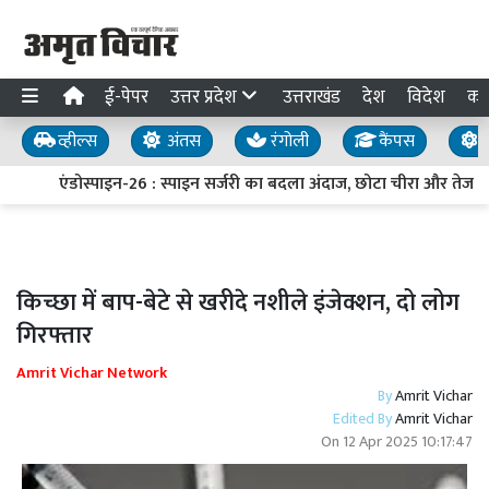
ई-पेपर
उत्तर प्रदेश
उत्तराखंड
देश
विदेश
का
व्हील्स
अंतस
रंगोली
कैंपस
य
एंडोस्पाइन-26 : स्पाइन सर्जरी का बदला अंदाज, छोटा चीरा और तेज र
किच्छा में बाप-बेटे से खरीदे नशीले इंजेक्शन, दो लोग
गिरफ्तार
Amrit Vichar Network
By
Amrit Vichar
Edited By
Amrit Vichar
On
12 Apr 2025 10:17:47