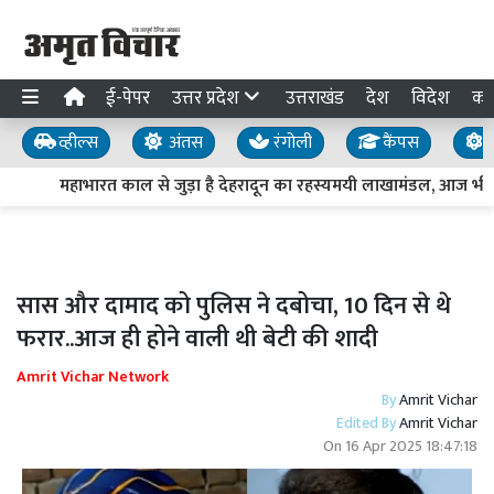
ई-पेपर
उत्तर प्रदेश
उत्तराखंड
देश
विदेश
का
व्हील्स
अंतस
रंगोली
कैंपस
य
महाभारत काल से जुड़ा है देहरादून का रहस्यमयी लाखामंडल, आज भी मौज
सास और दामाद को पुलिस ने दबोचा, 10 दिन से थे
फरार..आज ही होने वाली थी बेटी की शादी
Amrit Vichar Network
By
Amrit Vichar
Edited By
Amrit Vichar
On
16 Apr 2025 18:47:18