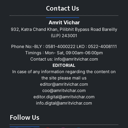
Contact Us
Amrit Vichar
932, Katra Chand Khan, Pilibhit Bypass Road Bareilly
(U.P) 243001
Phone No:-BLY : 0581-4000222 LKO : 0522-4008111
Timings : Mon- Sat, 09:00am-06:00pm
Contact us:
info@amritvichar.com
EDITORIAL
In case of any information regarding the content on
the site please mail us
editor@amritvichar.com
coo@amritvichar.com
editor.digital@amritvichar.com
info.digtal@amritvichar.com
Follow Us