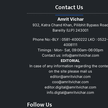
Contact Us
Amrit Vichar
932, Katra Chand Khan, Pilibhit Bypass Roa
Bareilly (U.P) 243001
Phone No:-BLY : 0581-4000222 LKO : 0522-
4008111
Timings : Mon- Sat, 09:00am-06:00pm
Contact us:
info@amritvichar.com
EDITORIAL
In case of any information regarding the conte
on the site please mail us
editor@amritvichar.com
coo@amritvichar.com
editor.digital@amritvichar.com
info.digtal@amritvichar.com
Follow Us