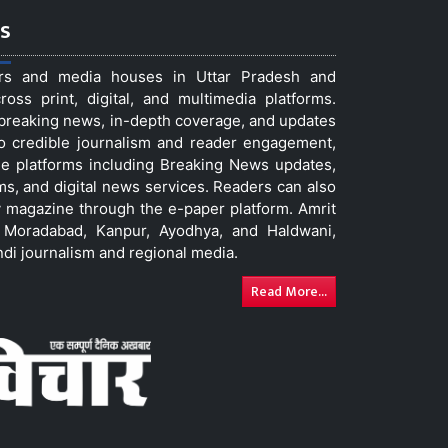
s
ers and media houses in Uttar Pradesh and
ss print, digital, and multimedia platforms.
t breaking news, in-depth coverage, and updates
to credible journalism and reader engagement,
le platforms including Breaking News updates,
ms, and digital news services. Readers can also
 magazine through the e-paper platform. Amrit
w, Moradabad, Kanpur, Ayodhya, and Haldwani,
ndi journalism and regional media.
Read More...