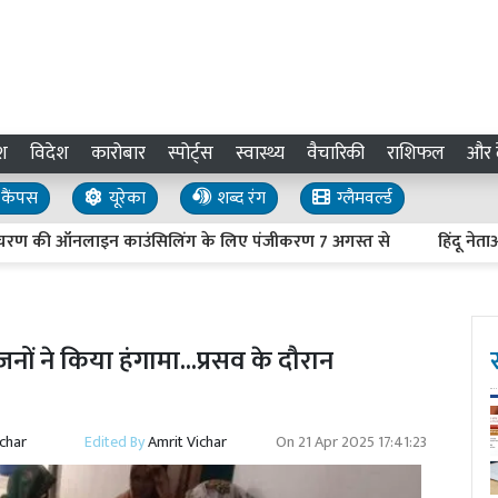
श
विदेश
कारोबार
स्पोर्ट्स
स्वास्थ्य
वैचारिकी
राशिफल
और द
कैंपस
यूरेका
शब्द रंग
ग्लैमवर्ल्ड
ी ऑनलाइन काउंसिलिंग के लिए पंजीकरण 7 अगस्त से
हिंदू नेताओं की हत
नों ने किया हंगामा...प्रसव के दौरान
ichar
Edited By
Amrit Vichar
On
21 Apr 2025 17:41:23