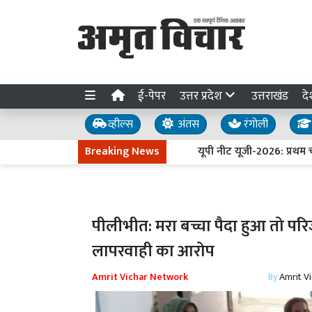
ई-पेपर
उत्तर प्रदेश
उत्तराखंड
दे
व्हील्स
अंतस
रंगोली
Breaking News
यूपी नीट यूजी-2026: प्रथम चरण क
पीलीभीत: मरा बच्चा पैदा हुआ तो परिज
लापरवाही का आरोप
Amrit Vichar Network
By
Amrit V